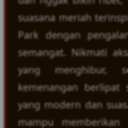
dan nggak bikin ribet,
suasana meriah terinspi
Park dengan pengal
semangat. Nikmati ak
yang menghibur, s
kemenangan berlipat 
yang modern dan sua
mampu memberikan p