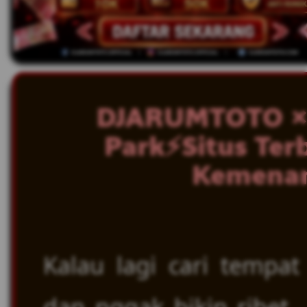
DJARUMTOTO × C
Park⚡️Situs Ter
Kemenan
Kalau lagi cari tempat