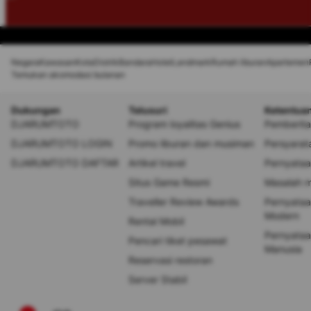
Negara
Kawasan
Kota
Distrik
Bandara
Hotel
Landmark
Rumah liburan
Apartemen
Temukan akomodasi bulanan
Dukungan
Telusuri
Ketentua
DJARUMTOTO
Program loyalitas Genius
Pemberita
DJARUMTOTO LOGIN
Promo liburan dan musiman
Persyarat
DJARUMTOTO DAFTAR
Artikel travel
Pernyataan
Situs Game Resmi
Masalah m
Traveller Review Awards
Pernyata
Modern
Rental Mobil
Pernyataa
Pencari tiket pesawat
Manusia
Reservasi restoran
Server Stabil