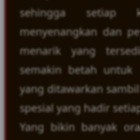
sehingga setiap k
menyenangkan dan penu
menarik yang terse
semakin betah untuk m
yang ditawarkan samb
spesial yang hadir setia
Yang bikin banyak or