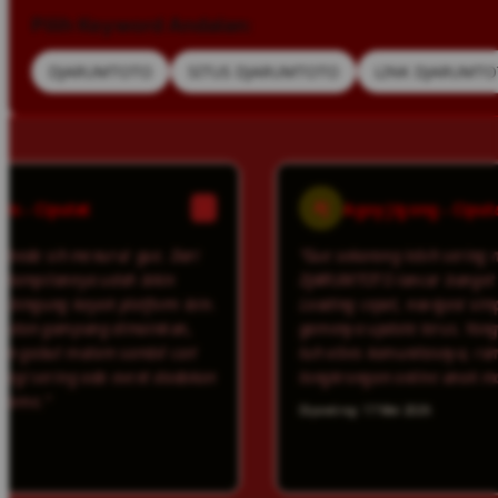
Pilih Keyword Andalan:
DJARUMTOTO
SITUS DJARUMTOTO
LINK DJARUMT
AJ
Agoy Jigong - Ciputat
3
 gue. Dari
"Gue sekarang lebih sering main lewat HP, da
h bikin
DJARUMTOTO lancar banget dipakai di mobile
latform lain.
Loading cepat, navigasi simpel, dan pilihan
imainkan,
gamenya update terus. Yang bikin gue betah
ambil cari
tuh vibes komunitasnya, rame banget kayak
event dadakan
tongkrongan online anak muda."
Diposting: 17 Mei 2026