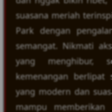
dan nggak bikin ribet,
suasana meriah terinspi
Park dengan pengal
semangat. Nikmati ak
yang menghibur, s
kemenangan berlipat 
yang modern dan sua
mampu memberikan p