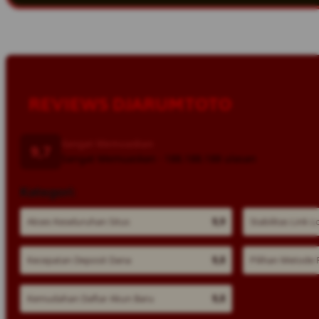
tanpa ngelag. Tinggal buka, login, langsung mabar se
REVIEWS DJARUMTOTO
Sangat Memuaskan
9,7
Sangat Memuaskan · 188.188.188 ulasan
Kategori:
Akses Keseluruhan Situs
9,9
Stabilitas Link L
Kecepatan Deposit Dana
9,8
Pilihan Metode
Kemudahan Daftar Akun Baru
9,8