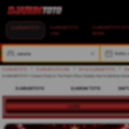
DJARUMTOTO
DJARUMTOTO SIT
DJARUMTOTO
LINK
RESMI
W
DJARUMTOTO
DJARUMTOTO LINK
SITUS DJARUMTOTO
DA
DJARUMTOTO × Creech Party In The Park⚡️Situs Terbaik Hari Ini Berikan Kem
DJARUMTOTO
DJARUM TOTO
DAF
LOGIN