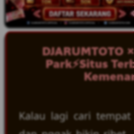
DJARUMTOTO × C
Park⚡️Situs Ter
Kemenan
Kalau lagi cari tempat