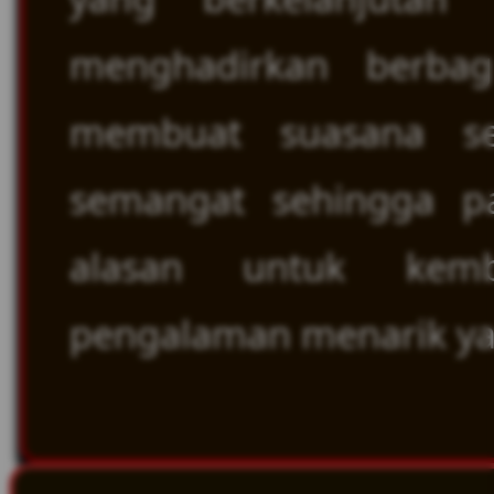
menghadirkan berbag
membuat suasana s
semangat sehingga pa
alasan untuk kemb
pengalaman menarik yang