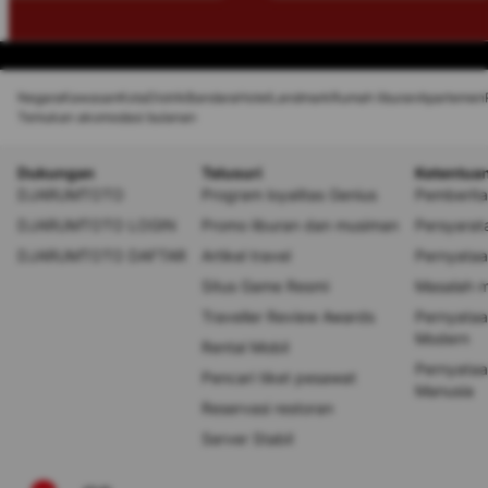
Negara
Kawasan
Kota
Distrik
Bandara
Hotel
Landmark
Rumah liburan
Apartemen
Temukan akomodasi bulanan
Dukungan
Telusuri
Ketentua
DJARUMTOTO
Program loyalitas Genius
Pemberita
DJARUMTOTO LOGIN
Promo liburan dan musiman
Persyarat
DJARUMTOTO DAFTAR
Artikel travel
Pernyataan
Situs Game Resmi
Masalah m
Traveller Review Awards
Pernyata
Modern
Rental Mobil
Pernyataa
Pencari tiket pesawat
Manusia
Reservasi restoran
Server Stabil