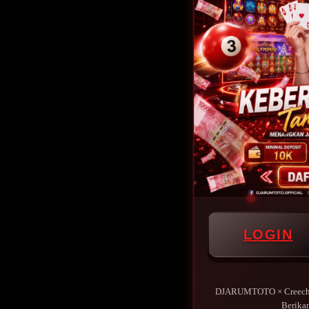
LOGIN
DJARUMTOTO × Creech Par
Berika