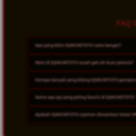
FAQ 
Apa yang bikin DJARUMTOTO rame banget?
Main di DJARUMTOTO susah gak sih buat pemula?
DJARUMTOTO punya vibes yang beda dari platform lain! M
sampai sensasi main yang bikin nagih. Banyak gamer 
tapi tetap cuan vibes banget.
Kenapa banyak yang bilang DJARUMTOTO gampan
Santuy aja, bro! Semua fitur di DJARUMTOTO dibuat simp
langsung gas main. Cocok buat newbie maupun gamer ya
Game apa aja yang paling favorit di DJARUMTOTO?
Karena game-game di DJARUMTOTO punya gameplay yan
setiap putaran. Ditambah event spesial dan hadiah har
Apakah DJARUMTOTO nyaman dimainkan lewat H
Lengkap banget! Mulai dari game putaran online viral,
bikin betah berjam-jam. Semua dibuat dengan kualitas 
Jelas nyaman dong! Platformnya udah mobile-friendly, ja